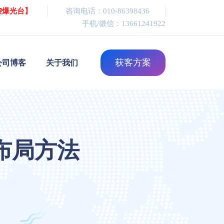
袭爆光台】
咨询电话：010-86398436
手机/微信：13661241922
获客方案
公司博客
关于我们
布局方法