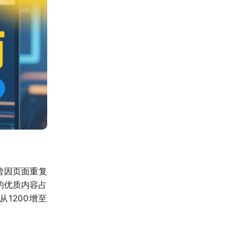
曾因页面重复
的优质内容占
1200增至