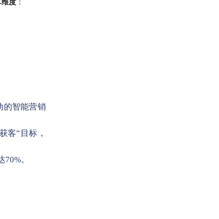
算维度
：
动的智能营销
内获客”目标，
达70%。