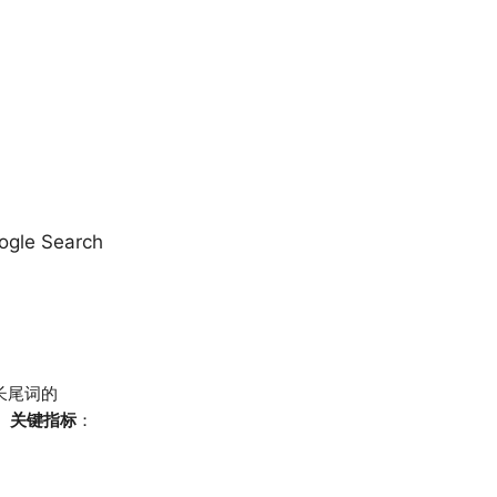
 Search
长尾词的
关键指标
：