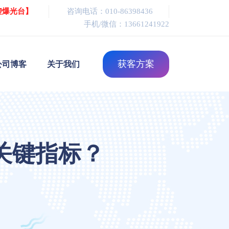
袭爆光台】
咨询电话：010-86398436
手机/微信：13661241922
获客方案
公司博客
关于我们
关键指标？